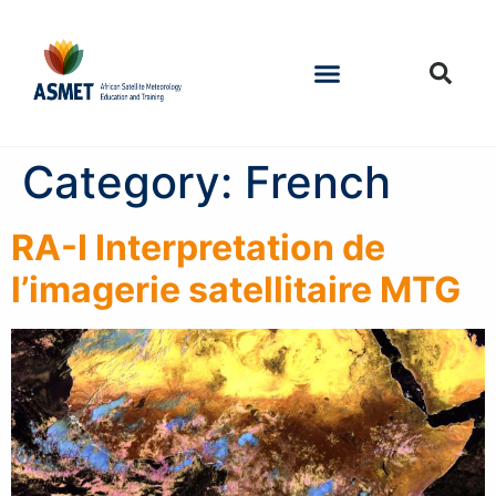
Category:
French
RA-I Interpretation de
l’imagerie satellitaire MTG