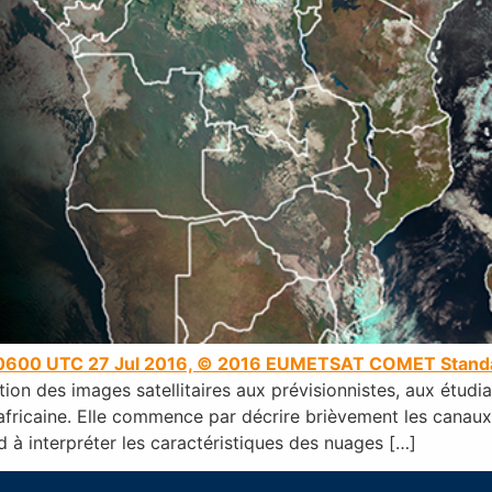
, 0600 UTC 27 Jul 2016, © 2016 EUMETSAT
COMET Standa
tion des images satellitaires aux prévisionnistes, aux étudi
 africaine. Elle commence par décrire brièvement les canaux v
d à interpréter les caractéristiques des nuages […]