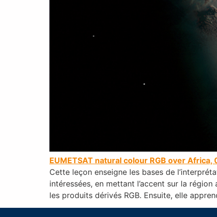
EUMETSAT natural colour RGB over Africa
Cette leçon enseigne les bases de l’interpréta
intéressées, en mettant l’accent sur la région
les produits dérivés RGB. Ensuite, elle appren